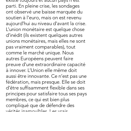
existe toujours et aucun pays n’est
parti. En pleine crise, les sondages
ont observé une baisse marquée du
soutien à l’euro, mais on est revenu
aujourd’hui au niveau d’avant la crise.
L’union monétaire est quelque chose
d’inédit (ils existent quelques autres
unions monétaires, mais elles ne sont
pas vraiment comparables), tout
comme le marché unique. Nous
autres Européens peuvent faire
preuve d’une extraordinaire capacité
à innover. L’Union elle même doit
aussi être innovante. Ce n’est pas une
fédération, mais presque. Elle se doit
d’être suffisamment flexible dans ses
principes pour satisfaire tous ses pays
membres, ce qui est bien plus
compliqué que de défendre des
vérités inamovibles. Les vrais
Européens qui ne sont pas des
Zélotes pensent qu’il aurait été
possible de faire la différence entre