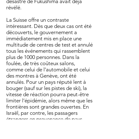
désastre de Fukushima avait déjà
révélé.
La Suisse offre un contraste
intéressant. Dès que deux cas ont été
découverts, le gouvernement a
immédiatement mis en place une
multitude de centres de test et annulé
tous les événements qui rassemblent
plus de 1000 personnes. Dans la
foulée, de très coûteux salons,
comme celui de l’automobile et celui
des montres à Genève, ont été
annulés. Pour un pays réputé lent à
bouger (sauf sur les pistes de ski), la
vitesse de réaction pourra peut-être
limiter l’épidémie, alors même que les
frontières sont grandes ouvertes. En
Israël, par contre, les passagers
étrangers en provenance de pays
infectés ne sont même pas autorisés à
descendre de leur avion, à la
différence des passagers israéliens